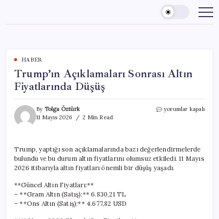
Skip
to
content
HABER
Trump’ın Açıklamaları Sonrası Altın
Fiyatlarında Düşüş
Trump’ın
By
Tolga Öztürk
yorumlar kapalı
Açıklamaları
11 Mayıs 2026
2 Min Read
Sonrası
Altın
Fiyatlarında
Trump, yaptığı son açıklamalarında bazı değerlendirmelerde
Düşüş
bulundu ve bu durum altın fiyatlarını olumsuz etkiledi. 11 Mayıs
için
2026 itibarıyla altın fiyatları önemli bir düşüş yaşadı.
**Güncel Altın Fiyatları:**
– **Gram Altın (Satış):** 6.830,21 TL
– **Ons Altın (Satış):** 4.677,82 USD