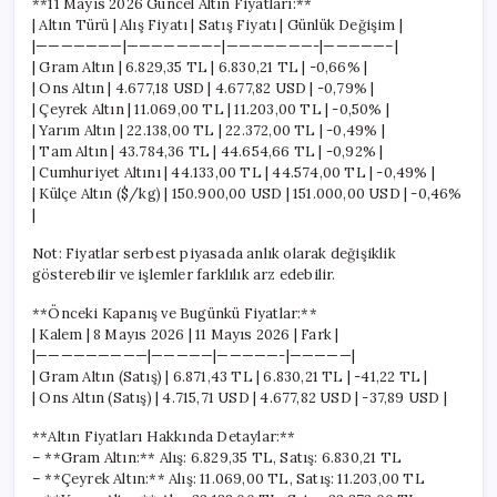
**11 Mayıs 2026 Güncel Altın Fiyatları:**
| Altın Türü | Alış Fiyatı | Satış Fiyatı | Günlük Değişim |
|———————|———————–|———————-|—————–|
| Gram Altın | 6.829,35 TL | 6.830,21 TL | -0,66% |
| Ons Altın | 4.677,18 USD | 4.677,82 USD | -0,79% |
| Çeyrek Altın | 11.069,00 TL | 11.203,00 TL | -0,50% |
| Yarım Altın | 22.138,00 TL | 22.372,00 TL | -0,49% |
| Tam Altın | 43.784,36 TL | 44.654,66 TL | -0,92% |
| Cumhuriyet Altını | 44.133,00 TL | 44.574,00 TL | -0,49% |
| Külçe Altın ($/kg) | 150.900,00 USD | 151.000,00 USD | -0,46%
|
Not: Fiyatlar serbest piyasada anlık olarak değişiklik
gösterebilir ve işlemler farklılık arz edebilir.
**Önceki Kapanış ve Bugünkü Fiyatlar:**
| Kalem | 8 Mayıs 2026 | 11 Mayıs 2026 | Fark |
|—————————|—————|—————-|—————|
| Gram Altın (Satış) | 6.871,43 TL | 6.830,21 TL | -41,22 TL |
| Ons Altın (Satış) | 4.715,71 USD | 4.677,82 USD | -37,89 USD |
**Altın Fiyatları Hakkında Detaylar:**
– **Gram Altın:** Alış: 6.829,35 TL, Satış: 6.830,21 TL
– **Çeyrek Altın:** Alış: 11.069,00 TL, Satış: 11.203,00 TL