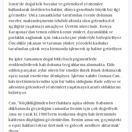
Yarattı
İzmir’de doğal kök boyalar ve geleneksel yöntemler
için
kullanılarak üretilen bu halılar, dünya genelinde büyük bir ilgi
görmekte. Usta zanaatkârlar tarafından özenle dokunan
eserler, makineleşmenin tehdidi altında olan geleneksel el
işçiliğini yaşatmayı amaçlıyor. Üretim sürecinde, Konya
Karapınar’dan temin edilen koyun yünleri, dayanıklılık ve
parlaklık sağlamak için Ankara keçisi yünleriyle birleştiriliyor.
Öncelikle yıkanan ve taranan yünler, yöredeki kadınlar
tarafından çıkrık veya kirmanda işlenerek ip haline getiriliyor.
Bu ipler, tamamen doğal bitki bazlı pigmentlerle
renklendirilerek halı dokuma tezgahlarına alınmakta. Elde
edilen parçalar, aylar süren bir emekle ilmek ilmek dokunarak
eşsiz sanat eserlerine dönüşüyor. İşletme sahibi Osman Can,
halı üretiminin kendisi için bir tutku olduğunu ifade ediyor ve
ailesinin geleneksel yöntemleri yaşatmaya kararlı olduklarını
belirtiyor.
Can, “Küçüklüğümden beri halılara aşina oldum. Babamın
dükkanında geçirdiğim zamanlar benim için çok değerliydi.
Ama ne yazık ki, 1980’lerin sonlarına doğru halı üretiminde
kalitenin düştüğünü gözlemledim. Benim amacım, geçmişteki
o eşsiz halıları tekrar üretmek ve gelecek nesillere aktarmak”
diyor.