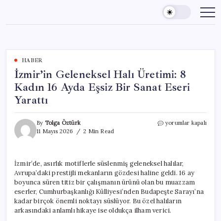
Skip
to
content
HABER
İzmir’in Geleneksel Halı Üretimi: 8
Kadın 16 Ayda Eşsiz Bir Sanat Eseri
Yarattı
İzmir’in
By
Tolga Öztürk
yorumlar kapalı
Geleneksel
11 Mayıs 2026
2 Min Read
Halı
Üretimi:
8
İzmir’de, asırlık motiflerle süslenmiş geleneksel halılar,
Kadın
Avrupa’daki prestijli mekanların gözdesi haline geldi. 16 ay
16
Ayda
boyunca süren titiz bir çalışmanın ürünü olan bu muazzam
Eşsiz
eserler, Cumhurbaşkanlığı Külliyesi’nden Budapeşte Sarayı’na
Bir
kadar birçok önemli noktayı süslüyor. Bu özel halıların
Sanat
arkasındaki anlamlı hikaye ise oldukça ilham verici.
Eseri