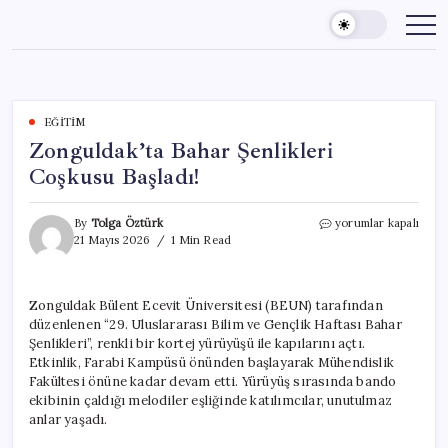
Skip
to
content
EĞITIM
Zonguldak’ta Bahar Şenlikleri
Coşkusu Başladı!
Zonguldak’ta
By
Tolga Öztürk
yorumlar kapalı
Bahar
21 Mayıs 2026
1 Min Read
Şenlikleri
Coşkusu
Başladı!
Zonguldak Bülent Ecevit Üniversitesi (BEUN) tarafından
için
düzenlenen “29. Uluslararası Bilim ve Gençlik Haftası Bahar
Şenlikleri”, renkli bir kortej yürüyüşü ile kapılarını açtı.
Etkinlik, Farabi Kampüsü önünden başlayarak Mühendislik
Fakültesi önüne kadar devam etti. Yürüyüş sırasında bando
ekibinin çaldığı melodiler eşliğinde katılımcılar, unutulmaz
anlar yaşadı.