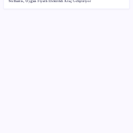
Stellantis, Uygun Fiyatlı Elektrikli Araç Geliştiriyor
SON YAZILAR
Tüm dünyaya ‘tatil daveti’
Pixel Telefonlara Yapay Zeka Destekli Saat
Tasarımları Geliyor
Ticari kredilerde çift yönlü görünüm
Son dakika… Menderes Belediye Başkanı İlkay Çiçek
‘kesin ihraç’ talebiyle tedbirli olarak disipline sevk
edildi