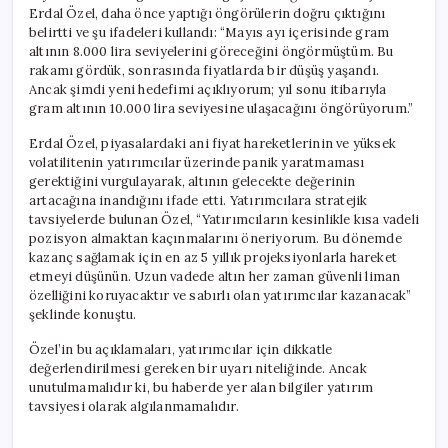
Erdal Özel, daha önce yaptığı öngörülerin doğru çıktığını
belirtti ve şu ifadeleri kullandı: “Mayıs ayı içerisinde gram
altının 8.000 lira seviyelerini göreceğini öngörmüştüm. Bu
rakamı gördük, sonrasında fiyatlarda bir düşüş yaşandı.
Ancak şimdi yeni hedefimi açıklıyorum; yıl sonu itibarıyla
gram altının 10.000 lira seviyesine ulaşacağını öngörüyorum.”
Erdal Özel, piyasalardaki ani fiyat hareketlerinin ve yüksek
volatilitenin yatırımcılar üzerinde panik yaratmaması
gerektiğini vurgulayarak, altının gelecekte değerinin
artacağına inandığını ifade etti. Yatırımcılara stratejik
tavsiyelerde bulunan Özel, “Yatırımcıların kesinlikle kısa vadeli
pozisyon almaktan kaçınmalarını öneriyorum. Bu dönemde
kazanç sağlamak için en az 5 yıllık projeksiyonlarla hareket
etmeyi düşünün. Uzun vadede altın her zaman güvenli liman
özelliğini koruyacaktır ve sabırlı olan yatırımcılar kazanacak”
şeklinde konuştu.
Özel’in bu açıklamaları, yatırımcılar için dikkatle
değerlendirilmesi gereken bir uyarı niteliğinde. Ancak
unutulmamalıdır ki, bu haberde yer alan bilgiler yatırım
tavsiyesi olarak algılanmamalıdır.