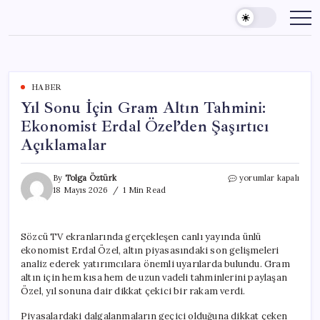
Skip
to
content
HABER
Yıl Sonu İçin Gram Altın Tahmini:
Ekonomist Erdal Özel’den Şaşırtıcı
Açıklamalar
Yıl
By
Tolga Öztürk
yorumlar kapalı
Sonu
18 Mayıs 2026
1 Min Read
İçin
Gram
Altın
Sözcü TV ekranlarında gerçekleşen canlı yayında ünlü
Tahmini:
ekonomist Erdal Özel, altın piyasasındaki son gelişmeleri
Ekonomist
Erdal
analiz ederek yatırımcılara önemli uyarılarda bulundu. Gram
Özel’den
altın için hem kısa hem de uzun vadeli tahminlerini paylaşan
Şaşırtıcı
Özel, yıl sonuna dair dikkat çekici bir rakam verdi.
Açıklamalar
için
Piyasalardaki dalgalanmaların geçici olduğuna dikkat çeken