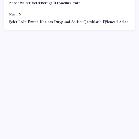
Kapsamlı Bir Seferberliğe İhtiyacımız Var”
Next
Şehit Polis Emrah Koç’tan Duygusal Anılar: Çocuklarla Eğlenceli Anlar
SON YAZILAR
Mohamed Salah transferi borsayı salladı:
Trabzonspor hisseleri uçuşa geçti
Dolar endeksi 2 ayın ardından değer kaybediyor
İstanbul Boğazı’nda gemi trafiği çift yönlü askıya
alındı