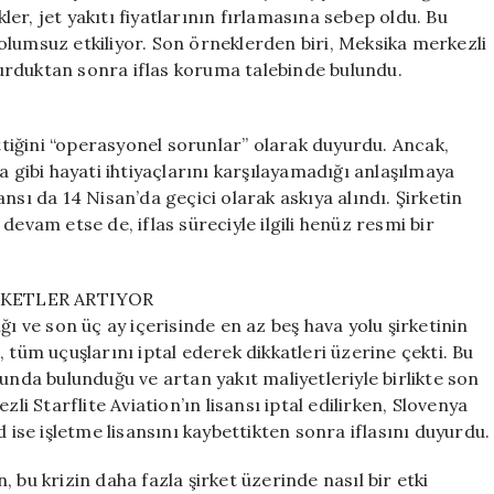
Zorluyor:
r, jet yakıtı fiyatlarının fırlamasına sebep oldu. Bu
Bir
olumsuz etkiliyor. Son örneklerden biri, Meksika merkezli
İflas
urduktan sonra iflas koruma talebinde bulundu.
Daha!
için
ettiğini “operasyonel sorunlar” olarak duyurdu. Ancak,
a gibi hayati ihtiyaçlarını karşılayamadığı anlaşılmaya
nsı da 14 Nisan’da geçici olarak askıya alındı. Şirketin
devam etse de, iflas süreciyle ilgili henüz resmi bir
KETLER ARTIYOR
ğı ve son üç ay içerisinde en az beş hava yolu şirketinin
es, tüm uçuşlarını iptal ederek dikkatleri üzerine çekti. Bu
unda bulunduğu ve artan yakıt maliyetleriyle birlikte son
li Starflite Aviation’ın lisansı iptal edilirken, Slovenya
 ise işletme lisansını kaybettikten sonra iflasını duyurdu.
 bu krizin daha fazla şirket üzerinde nasıl bir etki