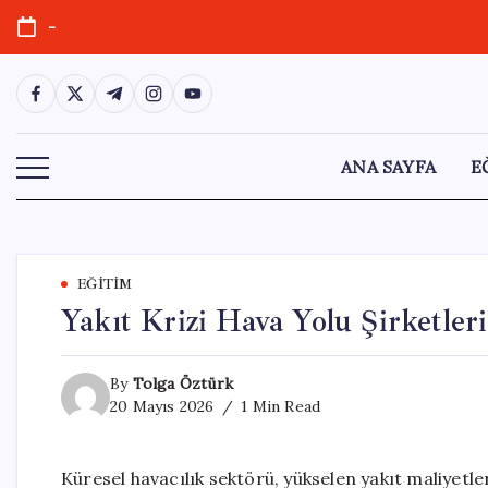
Skip
-
to
content
https://www.facebook.com/
https://twitter.com/
https://t.me/
https://www.instagram.com/
https://youtube.com/
ANA SAYFA
E
EĞITIM
Yakıt Krizi Hava Yolu Şirketleri
By
Tolga Öztürk
20 Mayıs 2026
1 Min Read
Küresel havacılık sektörü, yükselen yakıt maliyetler