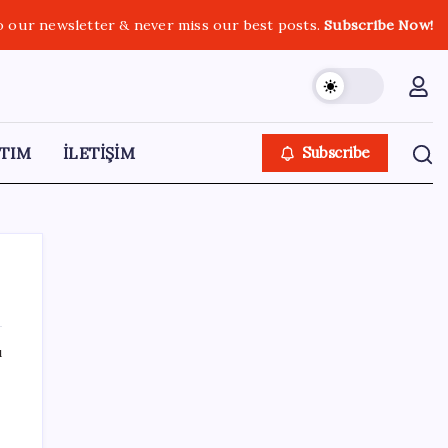
o our newsletter & never miss our best posts.
Subscribe Now!
TIM
İLETİŞİM
Subscribe
ı
SON YAZILAR
Tüm dünyaya ‘tatil daveti’