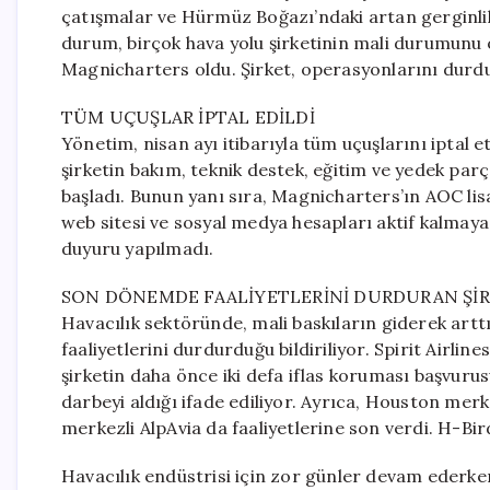
çatışmalar ve Hürmüz Boğazı’ndaki artan gerginlikle
durum, birçok hava yolu şirketinin mali durumunu 
Magnicharters oldu. Şirket, operasyonlarını durd
TÜM UÇUŞLAR İPTAL EDİLDİ
Yönetim, nisan ayı itibarıyla tüm uçuşlarını iptal 
şirketin bakım, teknik destek, eğitim ve yedek parç
başladı. Bunun yanı sıra, Magnicharters’ın AOC lisa
web sitesi ve sosyal medya hesapları aktif kalmaya 
duyuru yapılmadı.
SON DÖNEMDE FAALİYETLERİNİ DURDURAN ŞİR
Havacılık sektöründe, mali baskıların giderek arttı
faaliyetlerini durdurduğu bildiriliyor. Spirit Airlin
şirketin daha önce iki defa iflas koruması başvurus
darbeyi aldığı ifade ediliyor. Ayrıca, Houston merkez
merkezli AlpAvia da faaliyetlerine son verdi. H-Bird
Havacılık endüstrisi için zor günler devam ederken,