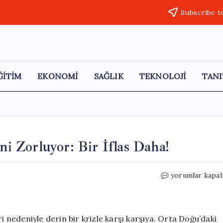
Subscribe t
ĞİTİM
EKONOMİ
SAĞLIK
TEKNOLOJİ
TANI
ni Zorluyor: Bir İflas Daha!
Yakıt
yorumlar kapal
Krizi
Hava
Yolu
Şirketlerini
i nedeniyle derin bir krizle karşı karşıya. Orta Doğu’daki