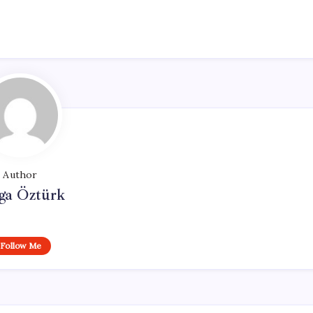
Author
ga Öztürk
Follow Me