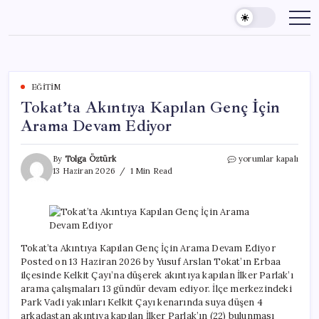
Skip
to
content
EĞITIM
Tokat’ta Akıntıya Kapılan Genç İçin
Arama Devam Ediyor
Tokat’ta
By
Tolga Öztürk
yorumlar kapalı
Akıntıya
13 Haziran 2026
1 Min Read
Kapılan
Genç
İçin
Arama
Devam
Ediyor
Tokat’ta Akıntıya Kapılan Genç İçin Arama Devam Ediyor
için
Posted on 13 Haziran 2026 by Yusuf Arslan Tokat’ın Erbaa
ilçesinde Kelkit Çayı’na düşerek akıntıya kapılan İlker Parlak’ı
arama çalışmaları 13 gündür devam ediyor. İlçe merkezindeki
Park Vadi yakınları Kelkit Çayı kenarında suya düşen 4
arkadaştan akıntıya kapılan İlker Parlak’ın (22) bulunması