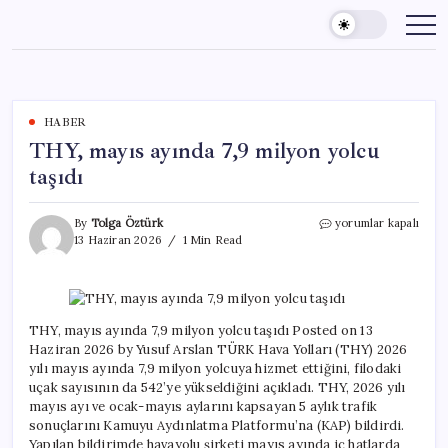
Skip
to
content
HABER
THY, mayıs ayında 7,9 milyon yolcu
taşıdı
THY,
By
Tolga Öztürk
yorumlar kapalı
mayıs
13 Haziran 2026
1 Min Read
ayında
7,9
milyon
yolcu
taşıdı
THY, mayıs ayında 7,9 milyon yolcu taşıdı Posted on 13
için
Haziran 2026 by Yusuf Arslan TÜRK Hava Yolları (THY) 2026
yılı mayıs ayında 7,9 milyon yolcuya hizmet ettiğini, filodaki
uçak sayısının da 542’ye yükseldiğini açıkladı. THY, 2026 yılı
mayıs ayı ve ocak-mayıs aylarını kapsayan 5 aylık trafik
sonuçlarını Kamuyu Aydınlatma Platformu’na (KAP) bildirdi.
Yapılan bildirimde havayolu şirketi mayıs ayında iç hatlarda