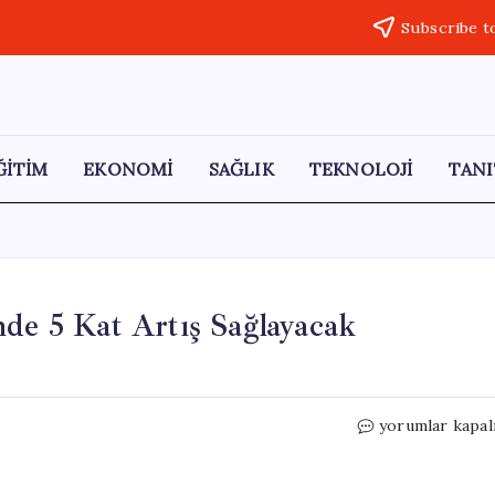
Subscribe t
ĞİTİM
EKONOMİ
SAĞLIK
TEKNOLOJİ
TANI
nde 5 Kat Artış Sağlayacak
Platreef
yorumlar kapal
Madeni:
Altın
Üretiminde