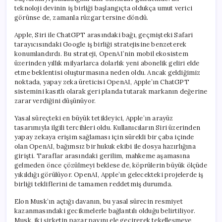
için
teknoloji devinin iş birliği başlangıçta oldukça umut verici
görünse de, zamanla rüzgar tersine döndü.
Apple, Siri ile ChatGPT arasındaki bağı, geçmişteki Safari
tarayıcısındaki Google iş birliği stratejisine benzeterek
konumlandırdı. Bu strateji, OpenAI’nin mobil ekosistem
üzerinden yıllık milyarlarca dolarlık yeni abonelik geliri elde
etme beklentisi oluşturmasına neden oldu. Ancak geldiğimiz
noktada, yapay zeka üreticisi OpenAI, Apple’ın ChatGPT
sistemini kasıtlı olarak geri planda tutarak markanın değerine
zarar verdiğini düşünüyor.
Yasal süreçteki en büyük tetikleyici, Apple’ın arayüz
tasarımıyla ilgili tercihleri oldu. Kullanıcıların Siri üzerinden
yapay zekaya erişim sağlaması için sürekli bir çaba içinde
olan OpenAI, bağımsız bir hukuk ekibi ile dosya hazırlığına
girişti. Taraflar arasındaki gerilim, mahkeme aşamasına
gelmeden önce çözülmeyi beklese de, köprülerin büyük ölçüde
yıkıldığı görülüyor. OpenAI, Apple’ın gelecekteki projelerde iş
birliği tekliflerini de tamamen reddetmiş durumda.
Elon Musk’ın açtığı davanın, bu yasal sürecin resmiyet
kazanmasındaki gecikmelerle bağlantılı olduğu belirtiliyor.
Musk, iki şirketin pazar payını ele geçirerek tekelleşmeye