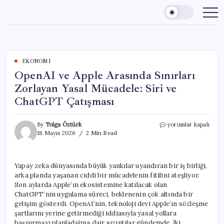
Skip
to
content
EKONOMI
OpenAI ve Apple Arasında Sınırları
Zorlayan Yasal Mücadele: Siri ve
ChatGPT Çatışması
OpenAI
By
Tolga Öztürk
yorumlar kapalı
ve
18 Mayıs 2026
2 Min Read
Apple
Arasında
Sınırları
Yapay zeka dünyasında büyük yankılar uyandıran bir iş birliği,
Zorlayan
arka planda yaşanan ciddi bir mücadelenin fitilini ateşliyor.
Yasal
Mücadele:
Son aylarda Apple’ın ekosistemine katılacak olan
Siri
ChatGPT’nin uygulama süreci, beklenenin çok altında bir
ve
gelişim gösterdi. OpenAI’nin, teknoloji devi Apple’ın sözleşme
ChatGPT
şartlarını yerine getirmediği iddiasıyla yasal yollara
Çatışması
başvurmayı planladığına dair sızıntılar gündemde. İki