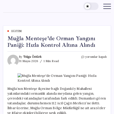
Skip
to
content
EĞITIM
Muğla Menteşe’de Orman Yangını
Paniği: Hızla Kontrol Altına Alındı
Muğla
By
Tolga Öztürk
yorumlar kapalı
Menteşe’de
31 Mayıs 2026
1 Min Read
Orman
Yangını
Paniği:
Hızla
Kontrol
Altına
Muğla’nın Menteşe ilçesine bağlı Doğanköy Mahallesi
Alındı
yakınlarındaki ormanlık alanda meydana gelen yangın,
için
çevredeki vatandaşlar tarafından fark edildi. Dumanları gören
vatandaşlar, durumu hemen 112 Acil Çağrı Merkezi’ne iletti.
İhbar üzerine, Muğla Orman Bölge Müdürlüğü’ne ait arazözler
ve itfaiye ekipleri bölgeye sevk edildi.