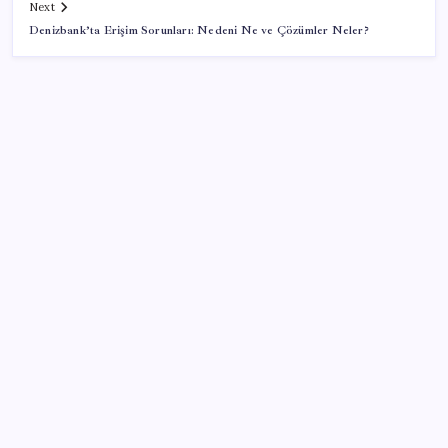
Next
Denizbank’ta Erişim Sorunları: Nedeni Ne ve Çözümler Neler?
SON YAZILAR
Pixel Telefonlara Yapay Zeka Destekli Saat
Tasarımları Geliyor
Ticari kredilerde çift yönlü görünüm
Son dakika… Menderes Belediye Başkanı İlkay Çiçek
‘kesin ihraç’ talebiyle tedbirli olarak disipline sevk
edildi