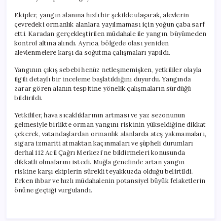
Ekipler, yangın alanına hızlı bir şekilde ulaşarak, alevlerin
çevredeki ormanlık alanlara yayılmaması için yoğun çaba sarf
etti. Karadan gerçekleştirilen müdahale ile yangın, büyümeden
kontrol altına alındı. Ayrıca, bölgede olası yeniden
alevlenmelere karşı da soğutma çalışmaları yapıldı.
Yangının çıkış sebebi henüz netleşmemişken, yetkililer olayla
ilgili detaylı bir inceleme başlatıldığını duyurdu. Yangında
zarar gören alanın tespitine yönelik çalışmaların sürdüğü
bildirildi.
Yetkililer, hava sıcaklıklarının artması ve yaz sezonunun
gelmesiyle birlikte orman yangını riskinin yükseldiğine dikkat
çekerek, vatandaşlardan ormanlık alanlarda ateş yakmamaları,
sigara izmariti atmaktan kaçınmaları ve şüpheli durumları
derhal 112 Acil Çağrı Merkezi’ne bildirmeleri konusunda
dikkatli olmalarını istedi. Muğla genelinde artan yangın
riskine karşı ekiplerin sürekli teyakkuzda olduğu belirtildi.
Erken ihbar ve hızlı müdahalenin potansiyel büyük felaketlerin
önüne geçtiği vurgulandı.