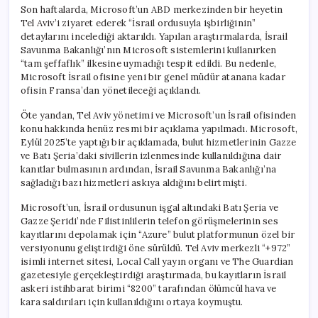
Son haftalarda, Microsoft’un ABD merkezinden bir heyetin
Tel Aviv’i ziyaret ederek “İsrail ordusuyla işbirliğinin”
detaylarını incelediği aktarıldı. Yapılan araştırmalarda, İsrail
Savunma Bakanlığı’nın Microsoft sistemlerini kullanırken
“tam şeffaflık” ilkesine uymadığı tespit edildi. Bu nedenle,
Microsoft İsrail ofisine yeni bir genel müdür atanana kadar
ofisin Fransa’dan yönetileceği açıklandı.
Öte yandan, Tel Aviv yönetimi ve Microsoft’un İsrail ofisinden
konu hakkında henüz resmi bir açıklama yapılmadı. Microsoft,
Eylül 2025’te yaptığı bir açıklamada, bulut hizmetlerinin Gazze
ve Batı Şeria’daki sivillerin izlenmesinde kullanıldığına dair
kanıtlar bulmasının ardından, İsrail Savunma Bakanlığı’na
sağladığı bazı hizmetleri askıya aldığını belirtmişti.
Microsoft’un, İsrail ordusunun işgal altındaki Batı Şeria ve
Gazze Şeridi’nde Filistinlilerin telefon görüşmelerinin ses
kayıtlarını depolamak için “Azure” bulut platformunun özel bir
versiyonunu geliştirdiği öne sürüldü. Tel Aviv merkezli “+972”
isimli internet sitesi, Local Call yayın organı ve The Guardian
gazetesiyle gerçekleştirdiği araştırmada, bu kayıtların İsrail
askeri istihbarat birimi “8200” tarafından ölümcül hava ve
kara saldırıları için kullanıldığını ortaya koymuştu.