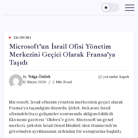
Skip
to
content
EKONOMI
Microsoft’un İsrail Ofisi Yönetim
Merkezini Geçici Olarak Fransa’ya
Taşıdı
Microsoft’un
By
Tolga Öztürk
yorumlar kapalı
İsrail
12 Mayıs 2026
2 Min Read
Ofisi
Yönetim
Merkezini
Microsoft, İsrail ofisinin yönetim merkezinin geçici olarak
Geçici
Fransa’ya taşındığını duyurdu. Şirket, bu kararı İsrail
Olarak
Fransa’ya
ofisindeki bazı gelişmeler sonrasında aldığını bildirdi.
Taşıdı
Ekonomi gazetesi “Globes”e göre, Microsoft’un genel
için
merkezi, şirketin İsrail Genel Müdürü Alon Haimovich’in
görevinden ayrılmasının ardından bir soruşturma başlattı.