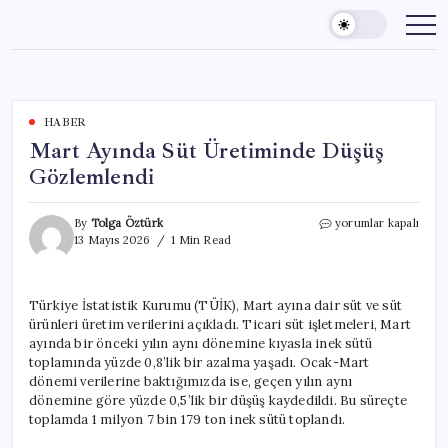
Skip
to
content
HABER
Mart Ayında Süt Üretiminde Düşüş
Gözlemlendi
Mart
By
Tolga Öztürk
yorumlar kapalı
Ayında
13 Mayıs 2026
1 Min Read
Süt
Üretiminde
Düşüş
Türkiye İstatistik Kurumu (TÜİK), Mart ayına dair süt ve süt
Gözlemlendi
ürünleri üretim verilerini açıkladı. Ticari süt işletmeleri, Mart
için
ayında bir önceki yılın aynı dönemine kıyasla inek sütü
toplamında yüzde 0,8’lik bir azalma yaşadı. Ocak-Mart
dönemi verilerine baktığımızda ise, geçen yılın aynı
dönemine göre yüzde 0,5’lik bir düşüş kaydedildi. Bu süreçte
toplamda 1 milyon 7 bin 179 ton inek sütü toplandı.