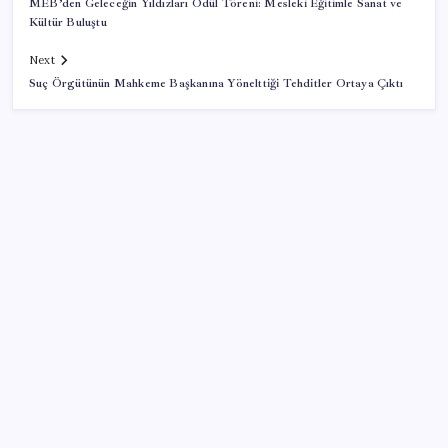
MEB’den Geleceğin Yıldızları Ödül Töreni: Mesleki Eğitimle Sanat ve
Kültür Buluştu
Next
Suç Örgütünün Mahkeme Başkanına Yönelttiği Tehditler Ortaya Çıktı
SON YAZILAR
Tüm dünyaya ‘tatil daveti’
Pixel Telefonlara Yapay Zeka Destekli Saat
Tasarımları Geliyor
Ticari kredilerde çift yönlü görünüm