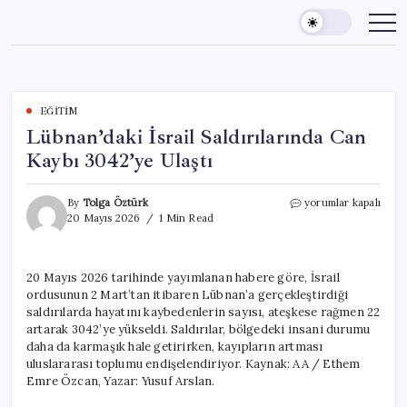
Skip
to
content
EĞITIM
Lübnan’daki İsrail Saldırılarında Can
Kaybı 3042’ye Ulaştı
Lübnan’daki
By
Tolga Öztürk
yorumlar kapalı
İsrail
20 Mayıs 2026
1 Min Read
Saldırılarında
Can
Kaybı
20 Mayıs 2026 tarihinde yayımlanan habere göre, İsrail
3042’ye
ordusunun 2 Mart’tan itibaren Lübnan’a gerçekleştirdiği
Ulaştı
için
saldırılarda hayatını kaybedenlerin sayısı, ateşkese rağmen 22
artarak 3042’ye yükseldi. Saldırılar, bölgedeki insani durumu
daha da karmaşık hale getirirken, kayıpların artması
uluslararası toplumu endişelendiriyor. Kaynak: AA / Ethem
Emre Özcan, Yazar: Yusuf Arslan.