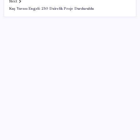
Next
Kuş Yuvası Engeli: 230 Dairelik Proje Durduruldu
SON YAZILAR
Son dakika… Menderes Belediye Başkanı İlkay Çiçek
‘kesin ihraç’ talebiyle tedbirli olarak disipline sevk
edildi
Yakıt sıkıntısı Rusya’ya 13 yıllık yasağı kaldırttı
Togg Servis Noktası Sayısını Türkiye Genelinde 58’e
Çıkardı