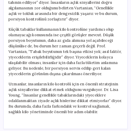
tahmin ediliyor” diyor. İnsanların açlık sinyallerini doğru
algılamasının zor olduğunu belirten Vartanian, “Genellikle
açlık ve tokluk arasında bir dengesizlik yaşarız ve bu durum,
porsiyon kontrolünü zorlaştırır” diyor.
Küçük tabaklar kullanmanın kilo kontrolüne yardımcı olup
olamayacağı konusunda ise çeşitli görüşler mevcut. Düşük
porsiyon boyutunun, daha az gıda alımına yol açabileceği
düşünülse de, bu durum her zaman geçerli değil. Prof.
Vartanian, “Tabak boyutunun tek başına etkisi yok; asıl faktör,
yiyeceklerin erişilebilirliğidir” diyor. Yiyeceklerin kolayca
ulaşılabilir olması, insanlar için daha fazla tüketim anlamına
geliyor. Bu nedenle, bir porsiyon servis edilip geri kalan
yiyeceklerin görünüm dışına çıkarılması öneriliyor.
Uzmanlar, insanların kilo kontrolü için en önemli stratejinin
açlık sinyallerine dikkat etmek olduğunu vurguluyor. Dr. Lisa
Young, “İnsanlar genellikle tabaklarındaki yiyeceklere
odaklanmaktan ziyade açlık hislerine dikkat etmiyorlar” diyor.
Bu durumda, daha fazla farkındalık ve kontrol sağlamak,
sağlıklı kilo yönetiminde önemli bir adım olabilir.