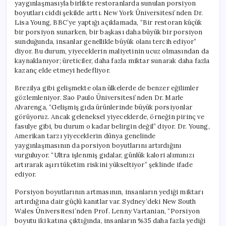
yaygınlaşmasıyla birlikte restoranlarda sunulan porsiyon
boyutları ciddi şekilde arttı. New York Üniversitesi’nden Dr.
Lisa Young, BBC’ye yaptığı açıklamada, “Bir restoran küçük
bir porsiyon sunarken, bir başkası daha büyük bir porsiyon
sunduğunda, insanlar genellikle büyük olanı tercih ediyor”
diyor. Bu durum, yiyeceklerin maliyetinin ucuz olmasından da
kaynaklanıyor; üreticiler, daha fazla miktar sunarak daha fazla
kazanç elde etmeyi hedefliyor.
Brezilya gibi gelişmekte olan ülkelerde de benzer eğilimler
gözlemleniyor. Sao Paulo Üniversitesi’nden Dr. Marle
Alvarenga, “Gelişmiş gıda ürünlerinde büyük porsiyonlar
görüyoruz. Ancak geleneksel yiyeceklerde, örneğin pirinç ve
fasulye gibi, bu durum o kadar belirgin değil” diyor. Dr. Young,
Amerikan tarzı yiyeceklerin dünya genelinde
yaygınlaşmasının da porsiyon boyutlarını artırdığını
vurguluyor. “Ultra işlenmiş gıdalar, günlük kalori alımınızı
artırarak aşırı tüketim riskini yükseltiyor” şeklinde ifade
ediyor.
Porsiyon boyutlarının artmasının, insanların yediği miktarı
artırdığına dair güçlü kanıtlar var. Sydney’deki New South
Wales Üniversitesi’nden Prof. Lenny Vartanian, “Porsiyon
boyutu iki katına çıktığında, insanların %35 daha fazla yediği