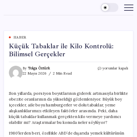
Skip
to
content
HABER
Küçük Tabaklar ile Kilo Kontrolü:
Bilimsel Gerçekler
Küçük
By
Tolga Öztürk
yorumlar kapalı
Tabaklar
22 Mayıs 2026
2 Min Read
ile
Kilo
Kontrolü:
Son yıllarda, porsiyon boyutlarının giderek artmasıyla birlikte
Bilimsel
obezite oranlarının da yükseldiği gözlemleniyor. Büyük boy
Gerçekler
için
içecekler, aile boyu hamburgerler ve dolu tabaklar, yeme
alışkanlıklarımızı etkileyen faktörler arasında. Peki, daha
küçük tabaklar kullanmak gerçekten kilo vermeye yardımcı
olabilir mi? Araştırmalar bu konuda neler söylüyor?
1980’lerden beri, özellikle ABD’de dışarıda yemek kültürünün