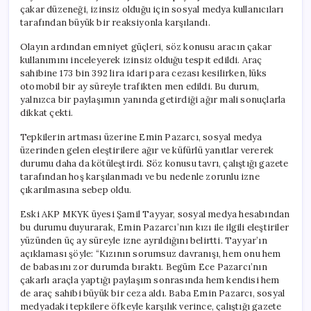
çakar düzeneği, izinsiz olduğu için sosyal medya kullanıcıları
tarafından büyük bir reaksiyonla karşılandı.
Olayın ardından emniyet güçleri, söz konusu aracın çakar
kullanımını inceleyerek izinsiz olduğu tespit edildi. Araç
sahibine 173 bin 392 lira idari para cezası kesilirken, lüks
otomobil bir ay süreyle trafikten men edildi. Bu durum,
yalnızca bir paylaşımın yanında getirdiği ağır mali sonuçlarla
dikkat çekti.
Tepkilerin artması üzerine Emin Pazarcı, sosyal medya
üzerinden gelen eleştirilere ağır ve küfürlü yanıtlar vererek
durumu daha da kötüleştirdi. Söz konusu tavrı, çalıştığı gazete
tarafından hoş karşılanmadı ve bu nedenle zorunlu izne
çıkarılmasına sebep oldu.
Eski AKP MKYK üyesi Şamil Tayyar, sosyal medya hesabından
bu durumu duyurarak, Emin Pazarcı’nın kızı ile ilgili eleştiriler
yüzünden üç ay süreyle izne ayrıldığını belirtti. Tayyar’ın
açıklaması şöyle: “Kızının sorumsuz davranışı, hem onu hem
de babasını zor durumda bıraktı. Begüm Ece Pazarcı’nın
çakarlı araçla yaptığı paylaşım sonrasında hem kendisi hem
de araç sahibi büyük bir ceza aldı. Baba Emin Pazarcı, sosyal
medyadaki tepkilere öfkeyle karşılık verince, çalıştığı gazete