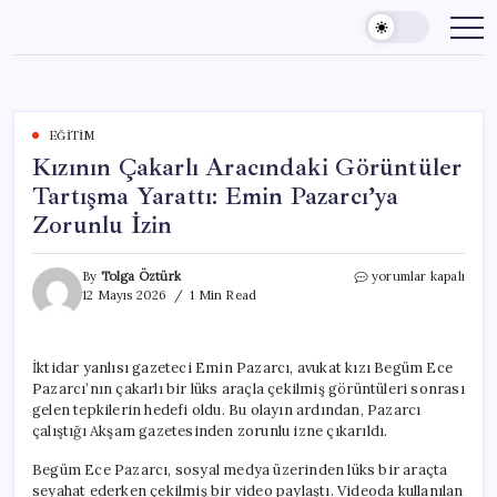
Skip
to
content
EĞITIM
Kızının Çakarlı Aracındaki Görüntüler
Tartışma Yarattı: Emin Pazarcı’ya
Zorunlu İzin
Kızının
By
Tolga Öztürk
yorumlar kapalı
Çakarlı
12 Mayıs 2026
1 Min Read
Aracındaki
Görüntüler
Tartışma
İktidar yanlısı gazeteci Emin Pazarcı, avukat kızı Begüm Ece
Yarattı:
Pazarcı’nın çakarlı bir lüks araçla çekilmiş görüntüleri sonrası
Emin
Pazarcı’ya
gelen tepkilerin hedefi oldu. Bu olayın ardından, Pazarcı
Zorunlu
çalıştığı Akşam gazetesinden zorunlu izne çıkarıldı.
İzin
için
Begüm Ece Pazarcı, sosyal medya üzerinden lüks bir araçta
seyahat ederken çekilmiş bir video paylaştı. Videoda kullanılan