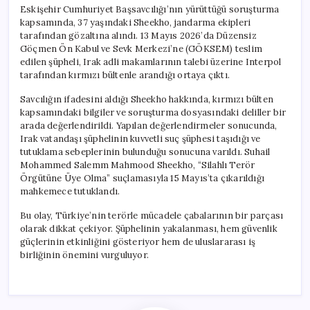
Eskişehir Cumhuriyet Başsavcılığı’nın yürüttüğü soruşturma
kapsamında, 37 yaşındaki Sheekho, jandarma ekipleri
tarafından gözaltına alındı. 13 Mayıs 2026’da Düzensiz
Göçmen Ön Kabul ve Sevk Merkezi’ne (GÖKSEM) teslim
edilen şüpheli, Irak adli makamlarının talebi üzerine Interpol
tarafından kırmızı bültenle arandığı ortaya çıktı.
Savcılığın ifadesini aldığı Sheekho hakkında, kırmızı bülten
kapsamındaki bilgiler ve soruşturma dosyasındaki deliller bir
arada değerlendirildi. Yapılan değerlendirmeler sonucunda,
Irak vatandaşı şüphelinin kuvvetli suç şüphesi taşıdığı ve
tutuklama sebeplerinin bulunduğu sonucuna varıldı. Suhail
Mohammed Salemm Mahmood Sheekho, “Silahlı Terör
Örgütüne Üye Olma” suçlamasıyla 15 Mayıs’ta çıkarıldığı
mahkemece tutuklandı.
Bu olay, Türkiye’nin terörle mücadele çabalarının bir parçası
olarak dikkat çekiyor. Şüphelinin yakalanması, hem güvenlik
güçlerinin etkinliğini gösteriyor hem de uluslararası iş
birliğinin önemini vurguluyor.