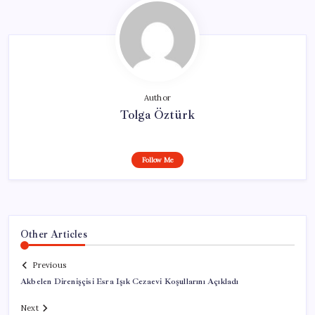
Author
Tolga Öztürk
Follow Me
Other Articles
Previous
Akbelen Direnişçisi Esra Işık Cezaevi Koşullarını Açıkladı
Next