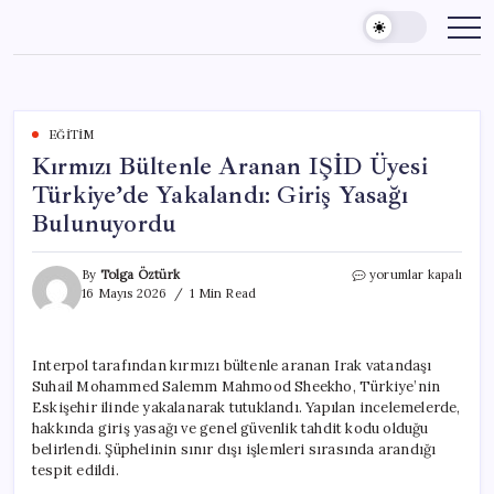
Skip
to
content
EĞITIM
Kırmızı Bültenle Aranan IŞİD Üyesi
Türkiye’de Yakalandı: Giriş Yasağı
Bulunuyordu
Kırmızı
By
Tolga Öztürk
yorumlar kapalı
Bültenle
16 Mayıs 2026
1 Min Read
Aranan
IŞİD
Üyesi
Interpol tarafından kırmızı bültenle aranan Irak vatandaşı
Türkiye’de
Suhail Mohammed Salemm Mahmood Sheekho, Türkiye’nin
Yakalandı:
Giriş
Eskişehir ilinde yakalanarak tutuklandı. Yapılan incelemelerde,
Yasağı
hakkında giriş yasağı ve genel güvenlik tahdit kodu olduğu
Bulunuyordu
belirlendi. Şüphelinin sınır dışı işlemleri sırasında arandığı
için
tespit edildi.