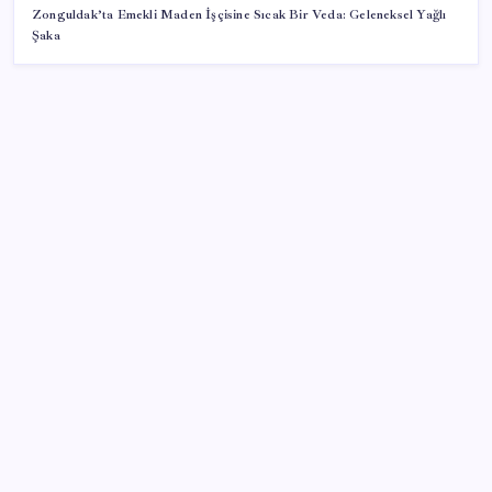
Zonguldak’ta Emekli Maden İşçisine Sıcak Bir Veda: Geleneksel Yağlı
Şaka
SON YAZILAR
Ticari kredilerde çift yönlü görünüm
Son dakika… Menderes Belediye Başkanı İlkay Çiçek
‘kesin ihraç’ talebiyle tedbirli olarak disipline sevk
edildi
Yakıt sıkıntısı Rusya’ya 13 yıllık yasağı kaldırttı
Togg Servis Noktası Sayısını Türkiye Genelinde 58’e