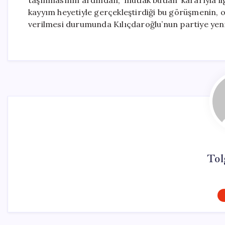
taşınmasının ardından, ‘mutlak butlan’ kararıyla i
kayyım heyetiyle gerçekleştirdiği bu görüşmenin, 
verilmesi durumunda Kılıçdaroğlu’nun partiye yenide
Tol