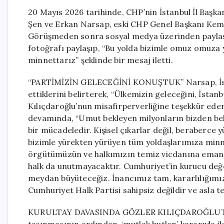
20 Mayıs 2026 tarihinde, CHP’nin İstanbul İl Başkan
Şen ve Erkan Narsap, eski CHP Genel Başkanı Kemal
Görüşmeden sonra sosyal medya üzerinden paylaşım
fotoğrafı paylaşıp, “Bu yolda bizimle omuz omuza 
minnettarız” şeklinde bir mesaj iletti.
“PARTİMİZİN GELECEĞİNİ KONUŞTUK” Narsap, İstanb
ettiklerini belirterek, “Ülkemizin geleceğini, İstanb
Kılıçdaroğlu’nun misafirperverliğine teşekkür ederi
devamında, “Umut bekleyen milyonların bizden bekled
bir mücadeledir. Kişisel çıkarlar değil, beraberce 
bizimle yürekten yürüyen tüm yoldaşlarımıza min
örgütümüzün ve halkımızın temiz vicdanına emane
halk da unutmayacaktır. Cumhuriyet’in kurucu değe
meydan büyüteceğiz. İnancımız tam, kararlılığımız
Cumhuriyet Halk Partisi sahipsiz değildir ve asla t
KURULTAY DAVASINDA GÖZLER KILIÇDAROĞLU’NDA C