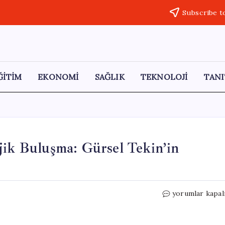
Subscribe t
ĞİTİM
EKONOMİ
SAĞLIK
TEKNOLOJİ
TANI
jik Buluşma: Gürsel Tekin’in
Kemal
yorumlar kapal
Kılıçdaroğlu’nd
Stratejik
Buluşma: