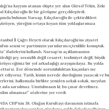
Gürsel
lığı’na kayyım atanan ekipte yer alan Gürsel Tekin, Zeki
Tekin’in
 Kılıçdaroğlu ile bir görüşme gerçekleştirdi.
Ekibiyle
da bulunan Narsap, Kılıçdaroğlu ile çektirdikleri
Bir
yürüyen, yüreğini ortaya koyan tüm yoldaşlarımıza
Araya
Geldi
için
ul İl Çağrı Heyeti olarak Kılıçdaroğlu’nu ziyaret
ul’un sesini ve partimizin yarınlarını içtenlikle konuştuk.
z” ifadelerini kullandı. Narsap’ın açıklamasının
iği şey, sessizlik değil cesaret; teslimiyet değil, büyük
yürüyeceğimiz bir yol arkadaşlığı arayışındayız. Bu yolda
nettarız. Zor dönemde sorumluluktan kaçanları ise
t ediyoruz. Tarih, kimin nerede durduğunu yazacak ve b
rlerini, halkımızla birlikte yeniden sokak sokak, meydan
 asla sarsılmaz. Unutulmasın ki; bu çınar devrilmez.
eslim alınamaz!” sözlerine yer verdi.
HP’nin 38. Olağan Kurultayı davasının istinafa