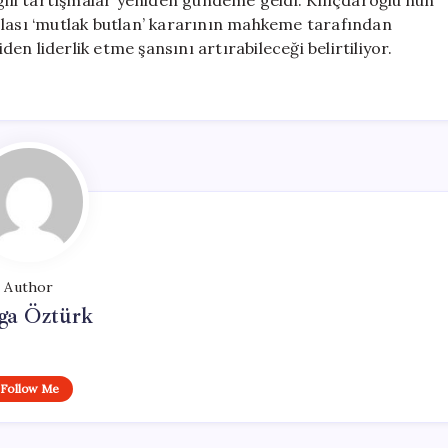
lgili tartışmalar yeniden gündeme geldi. Kılıçdaroğlu’nun
olası ‘mutlak butlan’ kararının mahkeme tarafından
n liderlik etme şansını artırabileceği belirtiliyor.
Author
ga Öztürk
Follow Me