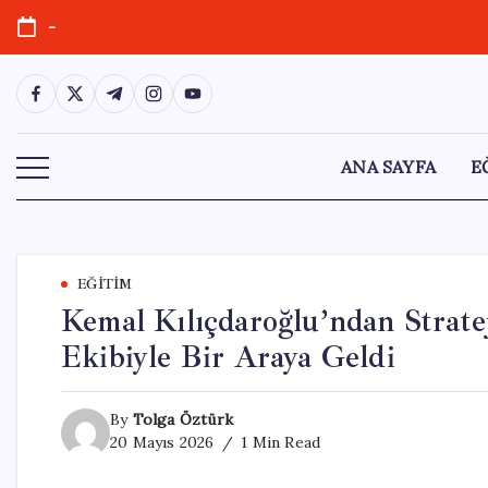
Skip
-
to
content
https://www.facebook.com/
https://twitter.com/
https://t.me/
https://www.instagram.com/
https://youtube.com/
ANA SAYFA
E
EĞITIM
Kemal Kılıçdaroğlu’ndan Strate
Ekibiyle Bir Araya Geldi
By
Tolga Öztürk
20 Mayıs 2026
1 Min Read