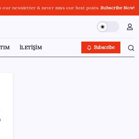
o our newsletter & never miss our best posts.
Subscribe Now!
TIM
İLETİŞİM
Subscribe
SON YAZILAR
ı
an
Pixel Telefonlara Yapay Zeka Destekli Saat
Tasarımları Geliyor