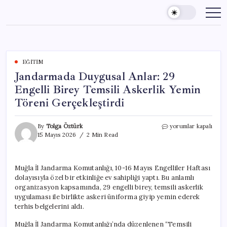
Skip
to
content
EĞITIM
Jandarmada Duygusal Anlar: 29
Engelli Birey Temsili Askerlik Yemin
Töreni Gerçekleştirdi
Jandarmada
By
Tolga Öztürk
yorumlar kapalı
Duygusal
15 Mayıs 2026
2 Min Read
Anlar:
29
Engelli
Muğla İl Jandarma Komutanlığı, 10-16 Mayıs Engelliler Haftası
Birey
dolayısıyla özel bir etkinliğe ev sahipliği yaptı. Bu anlamlı
Temsili
Askerlik
organizasyon kapsamında, 29 engelli birey, temsili askerlik
Yemin
uygulaması ile birlikte askeri üniforma giyip yemin ederek
Töreni
terhis belgelerini aldı.
Gerçekleştirdi
için
Muğla İl Jandarma Komutanlığı’nda düzenlenen “Temsili