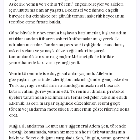
Askerlik Yemin ve Terhis Töreni”, engelli bireyler ve aileleri
için unutulmaz anlar yaşattı. Bedensel ve zihinsel engelli
bireyler, bu etkinlikte bir günlük temsili askerlik heyecanını
tecrübe etme fırsatı buldu.
Güne büyük bir heyecanla başlayan katılımcılar, kışlaya adım
attıkları andan itibaren askeri üniformalarını giyerek ilk
adımlarını attılar. Jandarma personeli eşliğinde; esas duruş,
askeri selam ve yanaşık düzen eğitimleri başarıyla
tamamlandıktan sonra, gençler Mehmetçik ile birlikte
yemekhanede karavana yemeği yedi.
Yemin töreninde ise duygusal anlar yaşandı. Ailelerin
gözyaşları içerisinde izlediği bu anlamlı günde, genç askerler
Türk bayrağı ve silahların bulunduğu masalara el basarak
kutsal vatani görev yemini etti. Törenin ardından, protokol
üyeleri tarafından katılımcılara terhis belgeleri takdim edildi.
Etkinlik, askeri marşlar eşliğinde düzenlenen resmi geçit
töreni ve jandarma motosikletli timlerinin gösterileriyle sona
erdi.
Muğla İl Jandarma Komutanı Tuğgeneral Adem Şen, törende
yaptığı konuşmada, vatan hizmetinin her Türk vatandaşının
hakkı ve ödevi olduğunu vurguladı. Şen, “Bugün, vatan görevini