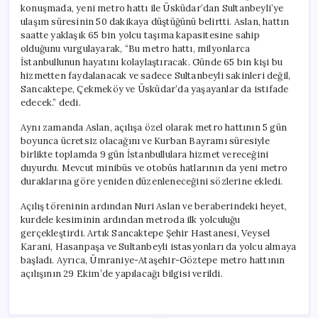
konuşmada, yeni metro hattı ile Üsküdar’dan Sultanbeyli’ye
ulaşım süresinin 50 dakikaya düştüğünü belirtti. Aslan, hattın
saatte yaklaşık 65 bin yolcu taşıma kapasitesine sahip
olduğunu vurgulayarak, “Bu metro hattı, milyonlarca
İstanbullunun hayatını kolaylaştıracak. Günde 65 bin kişi bu
hizmetten faydalanacak ve sadece Sultanbeyli sakinleri değil,
Sancaktepe, Çekmeköy ve Üsküdar’da yaşayanlar da istifade
edecek.” dedi.
Aynı zamanda Aslan, açılışa özel olarak metro hattının 5 gün
boyunca ücretsiz olacağını ve Kurban Bayramı süresiyle
birlikte toplamda 9 gün İstanbullulara hizmet vereceğini
duyurdu. Mevcut minibüs ve otobüs hatlarının da yeni metro
duraklarına göre yeniden düzenleneceğini sözlerine ekledi.
Açılış töreninin ardından Nuri Aslan ve beraberindeki heyet,
kurdele kesiminin ardından metroda ilk yolculuğu
gerçekleştirdi. Artık Sancaktepe Şehir Hastanesi, Veysel
Karani, Hasanpaşa ve Sultanbeyli istasyonları da yolcu almaya
başladı. Ayrıca, Ümraniye-Ataşehir-Göztepe metro hattının
açılışının 29 Ekim’de yapılacağı bilgisi verildi.