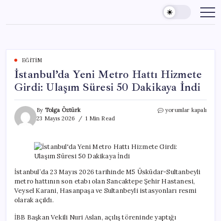
Skip
to
content
EĞITIM
İstanbul’da Yeni Metro Hattı Hizmete
Girdi: Ulaşım Süresi 50 Dakikaya İndi
İstanbul’da
By
Tolga Öztürk
yorumlar kapalı
Yeni
23 Mayıs 2026
1 Min Read
Metro
Hattı
Hizmete
Girdi:
Ulaşım
Süresi
İstanbul’da 23 Mayıs 2026 tarihinde M5 Üsküdar-Sultanbeyli
50
metro hattının son etabı olan Sancaktepe Şehir Hastanesi,
Dakikaya
Veysel Karani, Hasanpaşa ve Sultanbeyli istasyonları resmi
İndi
olarak açıldı.
için
İBB Başkan Vekili Nuri Aslan, açılış töreninde yaptığı