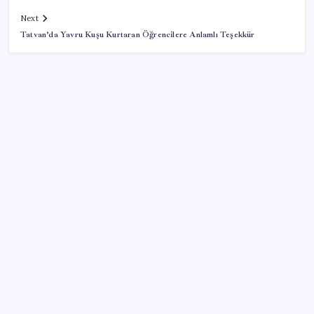
Next
Tatvan’da Yavru Kuşu Kurtaran Öğrencilere Anlamlı Teşekkür
SON YAZILAR
Mohamed Salah transferi borsayı salladı:
Trabzonspor hisseleri uçuşa geçti
Dolar endeksi 2 ayın ardından değer kaybediyor
İstanbul Boğazı’nda gemi trafiği çift yönlü askıya
alındı