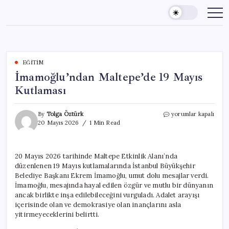
Skip
to
content
EĞITIM
İmamoğlu’ndan Maltepe’de 19 Mayıs
Kutlaması
İmamoğlu’ndan
By
Tolga Öztürk
yorumlar kapalı
Maltepe’de
20 Mayıs 2026
1 Min Read
19
Mayıs
Kutlaması
20 Mayıs 2026 tarihinde Maltepe Etkinlik Alanı’nda
için
düzenlenen 19 Mayıs kutlamalarında İstanbul Büyükşehir
Belediye Başkanı Ekrem İmamoğlu, umut dolu mesajlar verdi.
İmamoğlu, mesajında hayal edilen özgür ve mutlu bir dünyanın
ancak birlikte inşa edilebileceğini vurguladı. Adalet arayışı
içerisinde olan ve demokrasiye olan inançlarını asla
yitirmeyeceklerini belirtti.