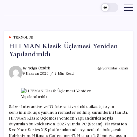
Skip
to
content
TEKNOLOJI
HITMAN Klasik Üçlemesi Yeniden
Yapılandırıldı
HITMAN
By
Tolga Öztürk
yorumlar kapalı
Klasik
9 Haziran 2026
2 Min Read
Üçlemesi
Yeniden
Yapılandırıldı
için
Saber Interactive ve IO Interactive, ünlü suikastçi oyun
serisinin ilk üç oyununun remaster edilmiş sürümlerini tanıttı.
HITMAN Klasik Üçlemesi Yeniden Yapılandırıldı adıyla
duyurulan bu koleksiyon, 2027 yılında PC (Steam), PlayStation
5 ve Xbox Series X|S platformlarında oyuncularla buluşacak.
Koleksiyon, Hitman: Codename 47, Hitman 2: Silent Assassin