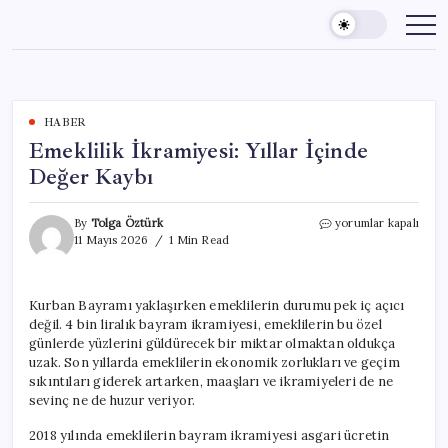
Skip
to
content
HABER
Emeklilik İkramiyesi: Yıllar İçinde
Değer Kaybı
Emeklilik
By
Tolga Öztürk
yorumlar kapalı
İkramiyesi:
11 Mayıs 2026
1 Min Read
Yıllar
İçinde
Değer
Kurban Bayramı yaklaşırken emeklilerin durumu pek iç açıcı
Kaybı
değil. 4 bin liralık bayram ikramiyesi, emeklilerin bu özel
için
günlerde yüzlerini güldürecek bir miktar olmaktan oldukça
uzak. Son yıllarda emeklilerin ekonomik zorlukları ve geçim
sıkıntıları giderek artarken, maaşları ve ikramiyeleri de ne
sevinç ne de huzur veriyor.
2018 yılında emeklilerin bayram ikramiyesi asgari ücretin