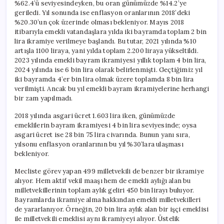
%62.4’ü seviyesindeyken, bu oran günümüzde %14.2’ye
geriledi. Yıl sonunda ise enflasyon oranlarının 2018’deki
%20.30’un çok üzerinde olması bekleniyor. Mayıs 2018
itibarıyla emekli vatandaşlara yılda iki bayramda toplam 2 bin
lira ikramiye verilmeye başlandı. Bu tutar, 2021 yılında %10
artışla 1100 liraya, yani yılda toplam 2.200 liraya yükseltildi.
2023 yılında emekli bayram ikramiyesi yıllık toplam 4 bin lira,
2024 yılında ise 6 bin lira olarak belirlenmişti. Geçtiğimiz yıl
iki bayramda 4’er bin lira olmak üzere toplamda 8 bin lira
verilmişti. Ancak bu yıl emekli bayram ikramiyelerine herhangi
bir zam yapılmadı.
2018 yılında asgari ücret 1.603 lira iken, günümüzde
emeklilerin bayram ikramiyesi 4 bin lira seviyesinde; oysa
asgari ücret ise 28 bin 75 lira civarında. Bunun yanı sıra,
yılsonu enflasyon oranlarının bu yıl %30’lara ulaşması
bekleniyor.
Mecliste görev yapan 499 milletvekili de benzer bir ikramiye
alıyor. Hem aktif vekil maaşı hem de emekli aylığı alan bu
milletvekillerinin toplam aylık geliri 450 bin lirayı buluyor.
Bayramlarda ikramiye alma hakkından emekli milletvekilleri
de yararlanıyor. Örneğin, 20 bin lira aylık alan bir işçi emeklisi
ile milletvekili emeklisi aynı ikramiyeyi alıyor. Üstelik