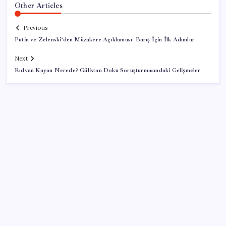
Other Articles
Previous
Putin ve Zelenski’den Müzakere Açıklaması: Barış İçin İlk Adımlar
Next
Rıdvan Kayan Nerede? Gülistan Doku Soruşturmasındaki Gelişmeler
SON YAZILAR
Dolar kuru rekor üstüne rekor kırıyor: 500 puan
eriyen dolar endeksi tekrar şahlandı