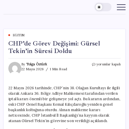
Skip
to
content
EĞITIM
CHP’de Görev Değişimi: Gürsel
Tekin’in Süresi Doldu
CHP’de
By
Tolga Öztürk
yorumlar kapalı
Görev
22 Mayıs 2026
1 Min Read
Değişimi:
Gürsel
Tekin’in
22 Mayıs 2026 tarihinde, CHP’nin 38. Olağan Kurultayı ile ilgili
Süresi
olarak Ankara 36. Bölge Adliye Mahkemesi tarafından verilen
Doldu
için
iptal kararı önemli bir gelişmeye yol açtı. Bu kararın ardından,
eski CHP Genel Başkanı Kemal Kılıçdaroğlu yeniden genel
başkanlık koltuğuna oturdu. Alınan mahkeme kararı
neticesinde, CHP İstanbul İl Başkanlığı’na kayyım olarak
atanan Gürsel Tekin’in görevine son verildiği açıklandı.