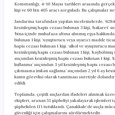
Komutanlığı, 4-10 Mayıs tarihleri arasında gerçekl
kişi ve 60 bin 405 aracı sorguladı. Bu çalışmalar ne
Jandarma tarafından yapılan incelemelerde, ‘6284 
kesinleşmiş hapis cezası bulunan 3 kişi, ‘hakaret’ s
‘bina içinde muhafaza altına alınmış eşya hakkında 
bulunan 1 kişi, ‘uyuşturucu veya uyarıcı madde tic
hapis cezası bulunan 1 kişi, ‘alkol ve uyuşturucu 
kesinleşmiş hapis cezası bulunan 1 kişi, ‘kaybolmu
suçundan kesinleşmiş hapis cezası bulunan 1 kişi, 
kullanma’ suçundan 3 yıl kesinleşmiş hapis cezası b
çıkmasına imkan sağlama’ suçundan 2 yıl 6 ay kesinl
kamu görevlisi olarak tanıtması suretiyle dolandırı
edildi.
Toplamda, çeşitli suçlardan ifadeleri alınmak üzere
ekipleri, aranan 51 şüpheliyi yakalayarak işlemleri i
şüpheliden 11’i tutuklandı. Çanakkale’de suçla mü
güvenliği için çalışmalarını sürdürmektedir.