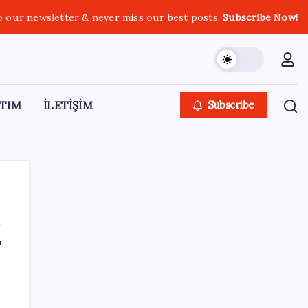
o our newsletter & never miss our best posts.
Subscribe Now!
TIM
İLETİŞİM
Subscribe
ı
SON YAZILAR
Mohamed Salah transferi borsayı salladı:
Trabzonspor hisseleri uçuşa geçti