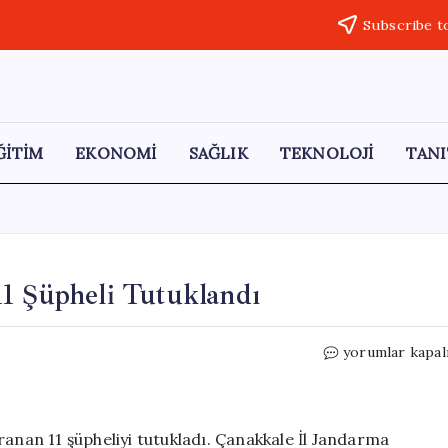
Subscribe t
ĞİTİM
EKONOMİ
SAĞLIK
TEKNOLOJİ
TANI
1 Şüpheli Tutuklandı
Çanakkale’de
yorumlar kapal
Suçla
Mücadele:
11
Şüpheli
ranan 11 şüpheliyi tutukladı. Çanakkale İl Jandarma