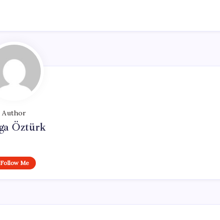
Author
ga Öztürk
Follow Me