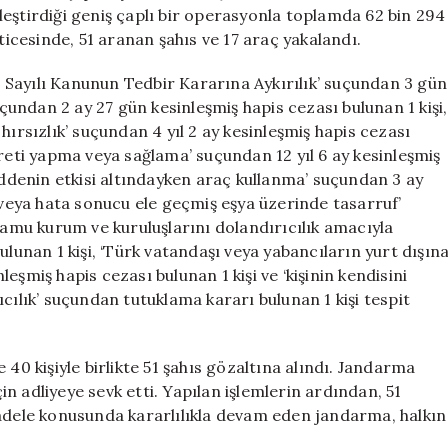
Tutuklandı
eştirdiği geniş çaplı bir operasyonla toplamda 62 bin 294
için
ticesinde, 51 aranan şahıs ve 17 araç yakalandı.
Sayılı Kanunun Tedbir Kararına Aykırılık’ suçundan 3 gün
uçundan 2 ay 27 gün kesinleşmiş hapis cezası bulunan 1 kişi,
hırsızlık’ suçundan 4 yıl 2 ay kesinleşmiş hapis cezası
areti yapma veya sağlama’ suçundan 12 yıl 6 ay kesinleşmiş
maddenin etkisi altındayken araç kullanma’ suçundan 3 ay
ş veya hata sonucu ele geçmiş eşya üzerinde tasarruf’
‘kamu kurum ve kuruluşlarını dolandırıcılık amacıyla
ulunan 1 kişi, ‘Türk vatandaşı veya yabancıların yurt dışın
eşmiş hapis cezası bulunan 1 kişi ve ‘kişinin kendisini
cılık’ suçundan tutuklama kararı bulunan 1 kişi tespit
 40 kişiyle birlikte 51 şahıs gözaltına alındı. Jandarma
çin adliyeye sevk etti. Yapılan işlemlerin ardından, 51
cadele konusunda kararlılıkla devam eden jandarma, halkın