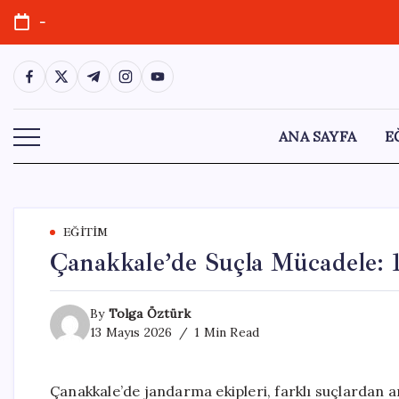
Skip
-
to
content
https://www.facebook.com/
https://twitter.com/
https://t.me/
https://www.instagram.com/
https://youtube.com/
ANA SAYFA
E
EĞITIM
Çanakkale’de Suçla Mücadele: 1
By
Tolga Öztürk
13 Mayıs 2026
1 Min Read
Çanakkale’de jandarma ekipleri, farklı suçlardan a