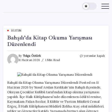
Skip
to
content
EĞITIM
Bahşılı’da Kitap Okuma Yarışması
Düzenlendi
Bahşılı’da
By
Tolga Öztürk
yorumlar kapalı
Kitap
11 Haziran 2026
1 Min Read
Okuma
Yarışması
Düzenlendi
için
Bahşılı’da Kitap Okuma Yarışması Düzenlendi Posted on 11
Haziran 2026 by Yusuf Arslan Kırıkkale’nin Bahşılı ilçesinde,
Okuyan Çocuklar Kulübü tarafından kitap okuma yarışması
yapıldı. İlçe Halk Kütüphanesi’nde düzenlenen ödül törenine,
Kaymakam Fidan Bozkır, İl Kültür ve Turizm Müdürü Cemal
Ergeç, İl Halk Kütüphanesi Müdürü Zeliha Atay, okul müdürleri,
veliler ve öğrenciler katıldı. Yarışmada birinci olan öğrenci