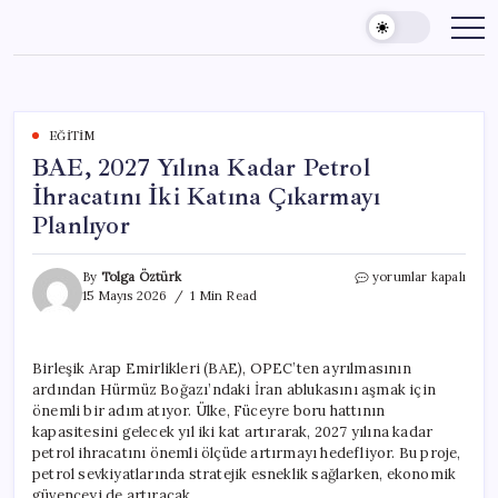
Skip
to
content
EĞITIM
BAE, 2027 Yılına Kadar Petrol
İhracatını İki Katına Çıkarmayı
Planlıyor
BAE,
By
Tolga Öztürk
yorumlar kapalı
2027
15 Mayıs 2026
1 Min Read
Yılına
Kadar
Petrol
Birleşik Arap Emirlikleri (BAE), OPEC’ten ayrılmasının
İhracatını
ardından Hürmüz Boğazı’ndaki İran ablukasını aşmak için
İki
Katına
önemli bir adım atıyor. Ülke, Füceyre boru hattının
Çıkarmayı
kapasitesini gelecek yıl iki kat artırarak, 2027 yılına kadar
Planlıyor
petrol ihracatını önemli ölçüde artırmayı hedefliyor. Bu proje,
için
petrol sevkiyatlarında stratejik esneklik sağlarken, ekonomik
güvenceyi de artıracak.