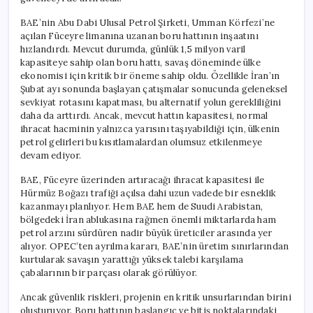
BAE’nin Abu Dabi Ulusal Petrol Şirketi, Umman Körfezi’ne
açılan Füceyre limanına uzanan boru hattının inşaatını
hızlandırdı. Mevcut durumda, günlük 1,5 milyon varil
kapasiteye sahip olan boru hattı, savaş döneminde ülke
ekonomisi için kritik bir öneme sahip oldu. Özellikle İran’ın
Şubat ayı sonunda başlayan çatışmalar sonucunda geleneksel
sevkiyat rotasını kapatması, bu alternatif yolun gerekliliğini
daha da arttırdı. Ancak, mevcut hattın kapasitesi, normal
ihracat hacminin yalnızca yarısını taşıyabildiği için, ülkenin
petrol gelirleri bu kısıtlamalardan olumsuz etkilenmeye
devam ediyor.
BAE, Füceyre üzerinden artıracağı ihracat kapasitesi ile
Hürmüz Boğazı trafiği açılsa dahi uzun vadede bir esneklik
kazanmayı planlıyor. Hem BAE hem de Suudi Arabistan,
bölgedeki İran ablukasına rağmen önemli miktarlarda ham
petrol arzını sürdüren nadir büyük üreticiler arasında yer
alıyor. OPEC’ten ayrılma kararı, BAE’nin üretim sınırlarından
kurtularak savaşın yarattığı yüksek talebi karşılama
çabalarının bir parçası olarak görülüyor.
Ancak güvenlik riskleri, projenin en kritik unsurlarından birini
oluşturuyor. Boru hattının başlangıç ve bitiş noktalarındaki