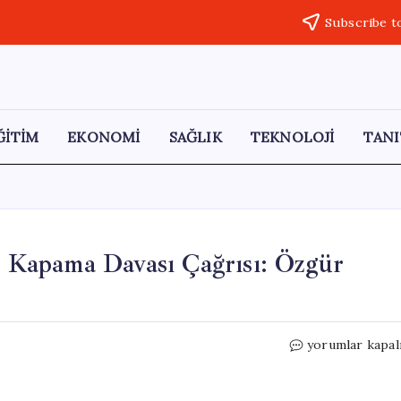
Subscribe t
ĞİTİM
EKONOMİ
SAĞLIK
TEKNOLOJİ
TANI
Kapama Davası Çağrısı: Özgür
AKP’li
yorumlar kapal
Hukukçulardan
CHP’ye
Kapama