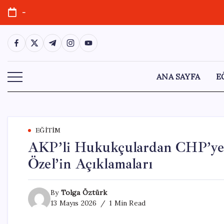
Skip
-
to
content
https://www.facebook.com/
https://twitter.com/
https://t.me/
https://www.instagram.com/
https://youtube.com/
ANA SAYFA
E
EĞITIM
AKP’li Hukukçulardan CHP’ye 
Özel’in Açıklamaları
By
Tolga Öztürk
13 Mayıs 2026
1 Min Read