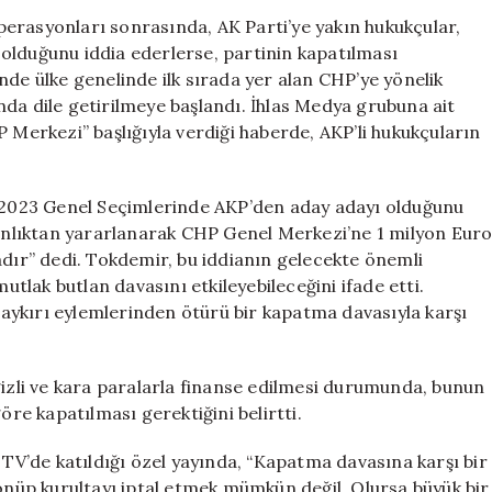
Davası
erasyonları sonrasında, AK Parti’ye yakın hukukçular,
Çağrısı:
olduğunu iddia ederlerse, partinin kapatılması
Özgür
nde ülke genelinde ilk sırada yer alan CHP’ye yönelik
Özel’in
da dile getirilmeye başlandı. İhlas Medya grubuna ait
Açıklamaları
 Merkezi” başlığıyla verdiği haberde, AKP’li hukukçuların
için
2023 Genel Seçimlerinde AKP’den aday adayı olduğunu
şmanlıktan yararlanarak CHP Genel Merkezi’ne 1 milyon Eur
aktadır” dedi. Tokdemir, bu iddianın gelecekte önemli
mutlak butlan davasını etkileyebileceğini ifade etti.
aykırı eylemlerinden ötürü bir kapatma davasıyla karşı
gizli ve kara paralarla finanse edilmesi durumunda, bunun
öre kapatılması gerektiğini belirtti.
V’de katıldığı özel yayında, “Kapatma davasına karşı bir
dönüp kurultayı iptal etmek mümkün değil. Olursa büyük bir