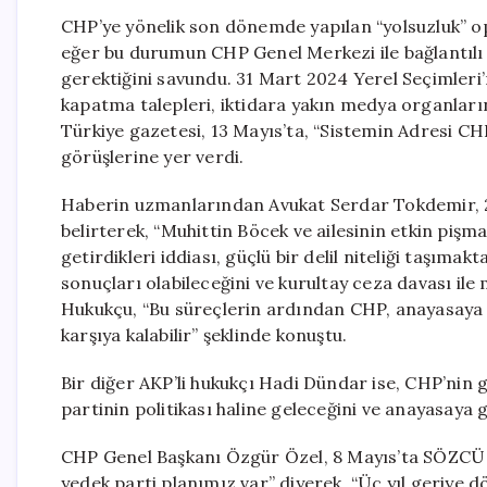
CHP’ye yönelik son dönemde yapılan “yolsuzluk” op
eğer bu durumun CHP Genel Merkezi ile bağlantılı 
gerektiğini savundu. 31 Mart 2024 Yerel Seçimleri’
kapatma talepleri, iktidara yakın medya organların
Türkiye gazetesi, 13 Mayıs’ta, “Sistemin Adresi CHP
görüşlerine yer verdi.
Haberin uzmanlarından Avukat Serdar Tokdemir, 
belirterek, “Muhittin Böcek ve ailesinin etkin pi
getirdikleri iddiası, güçlü bir delil niteliği taşım
sonuçları olabileceğini ve kurultay ceza davası ile 
Hukukçu, “Bu süreçlerin ardından CHP, anayasaya 
karşıya kalabilir” şeklinde konuştu.
Bir diğer AKP’li hukukçı Hadi Dündar ise, CHP’nin 
partinin politikası haline geleceğini ve anayasaya g
CHP Genel Başkanı Özgür Özel, 8 Mayıs’ta SÖZCÜ T
yedek parti planımız var” diyerek, “Üç yıl geriye 