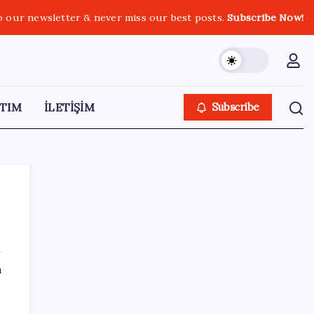
o our newsletter & never miss our best posts.
Subscribe Now!
TIM
İLETİŞİM
Subscribe
SON YAZILAR
ı
Pixel Telefonlara Yapay Zeka Destekli Saat
Tasarımları Geliyor