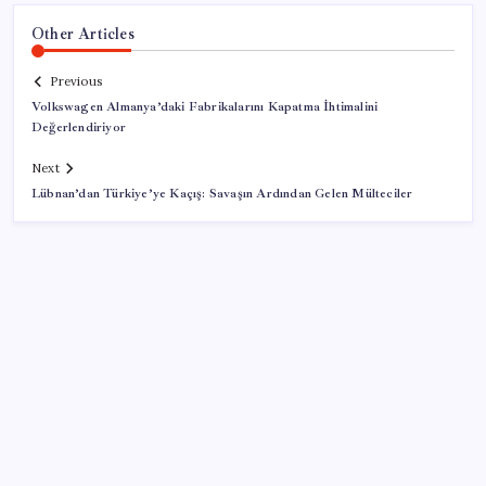
Other Articles
Previous
Volkswagen Almanya’daki Fabrikalarını Kapatma İhtimalini
Değerlendiriyor
Next
Lübnan’dan Türkiye’ye Kaçış: Savaşın Ardından Gelen Mülteciler
SON YAZILAR
Tüm dünyaya ‘tatil daveti’