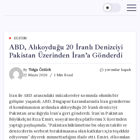
Skip
to
content
EĞITIM
ABD, Alıkoyduğu 20 İranlı Denizciyi
Pakistan Üzerinden İran’a Gönderdi
ABD,
By
Tolga Öztürk
yorumlar kapalı
Alıkoyduğu
22 Mayıs 2026
1 Min Read
20
İranlı
Denizciyi
İran ile ABD arasındaki müzakereler sonunda olumlu bir
Pakistan
gelişme yaşandı. ABD, Singapur karasularında İran gemilerine
Üzerinden
İran’a
el konulmasının ardından alıkoyduğu 20 İranlı denizciyi
Gönderdi
Pakistan aracılığıyla İran’a geri gönderdi. İran’ın Pakistan
için
Büyükelçisi Rıza Emiri, sosyal medya platformu X üzerinden
yaptığı paylaşımda, “Pakistan hükümetine bu olayın takibi ve
denizcilerin serbest bırakılmasına olan katkıları için teşekkür
ediyorum” diyerek minnettarlığını ifade etti. Emiri, el konulan