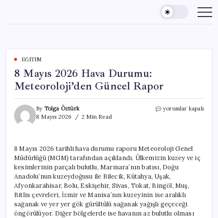
Skip
to
content
EĞITIM
8 Mayıs 2026 Hava Durumu:
Meteoroloji’den Güncel Rapor
8
By
Tolga Öztürk
yorumlar kapalı
Mayıs
8 Mayıs 2026
2 Min Read
2026
Hava
Durumu:
8 Mayıs 2026 tarihli hava durumu raporu Meteoroloji Genel
Meteoroloji’den
Müdürlüğü (MGM) tarafından açıklandı. Ülkemizin kuzey ve iç
Güncel
Rapor
kesimlerinin parçalı bulutlu, Marmara’nın batısı, Doğu
için
Anadolu’nun kuzeydoğusu ile Bilecik, Kütahya, Uşak,
Afyonkarahisar, Bolu, Eskişehir, Sivas, Tokat, Bingöl, Muş,
Bitlis çevreleri, İzmir ve Manisa’nın kuzeyinin ise aralıklı
sağanak ve yer yer gök gürültülü sağanak yağışlı geçeceği
öngörülüyor. Diğer bölgelerde ise havanın az bulutlu olması