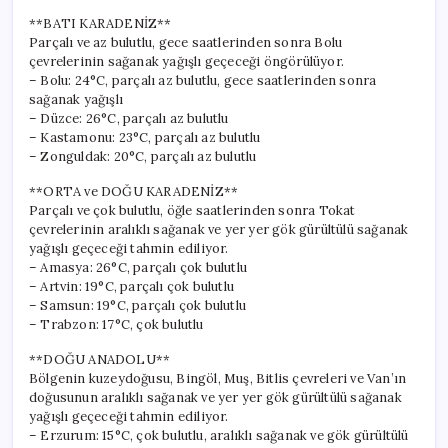
**BATI KARADENİZ**
Parçalı ve az bulutlu, gece saatlerinden sonra Bolu
çevrelerinin sağanak yağışlı geçeceği öngörülüyor.
– Bolu: 24°C, parçalı az bulutlu, gece saatlerinden sonra
sağanak yağışlı
– Düzce: 26°C, parçalı az bulutlu
– Kastamonu: 23°C, parçalı az bulutlu
– Zonguldak: 20°C, parçalı az bulutlu
**ORTA ve DOĞU KARADENİZ**
Parçalı ve çok bulutlu, öğle saatlerinden sonra Tokat
çevrelerinin aralıklı sağanak ve yer yer gök gürültülü sağanak
yağışlı geçeceği tahmin ediliyor.
– Amasya: 26°C, parçalı çok bulutlu
– Artvin: 19°C, parçalı çok bulutlu
– Samsun: 19°C, parçalı çok bulutlu
– Trabzon: 17°C, çok bulutlu
**DOĞU ANADOLU**
Bölgenin kuzeydoğusu, Bingöl, Muş, Bitlis çevreleri ve Van’ın
doğusunun aralıklı sağanak ve yer yer gök gürültülü sağanak
yağışlı geçeceği tahmin ediliyor.
– Erzurum: 15°C, çok bulutlu, aralıklı sağanak ve gök gürültülü