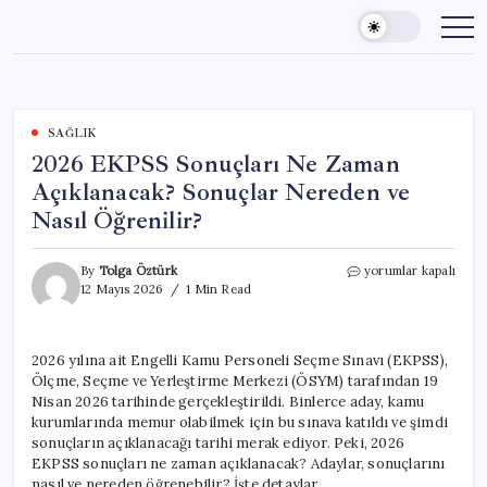
Skip
to
content
SAĞLIK
2026 EKPSS Sonuçları Ne Zaman
Açıklanacak? Sonuçlar Nereden ve
Nasıl Öğrenilir?
2026
By
Tolga Öztürk
yorumlar kapalı
EKPSS
12 Mayıs 2026
1 Min Read
Sonuçları
Ne
Zaman
2026 yılına ait Engelli Kamu Personeli Seçme Sınavı (EKPSS),
Açıklanacak?
Ölçme, Seçme ve Yerleştirme Merkezi (ÖSYM) tarafından 19
Sonuçlar
Nereden
Nisan 2026 tarihinde gerçekleştirildi. Binlerce aday, kamu
ve
kurumlarında memur olabilmek için bu sınava katıldı ve şimdi
Nasıl
sonuçların açıklanacağı tarihi merak ediyor. Peki, 2026
Öğrenilir?
EKPSS sonuçları ne zaman açıklanacak? Adaylar, sonuçlarını
için
nasıl ve nereden öğrenebilir? İşte detaylar…